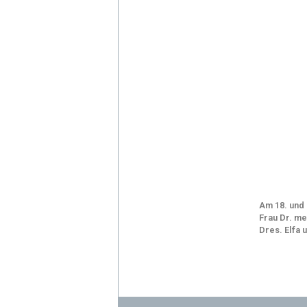
Am 18. und
Frau Dr. me
Dres. Elfa 